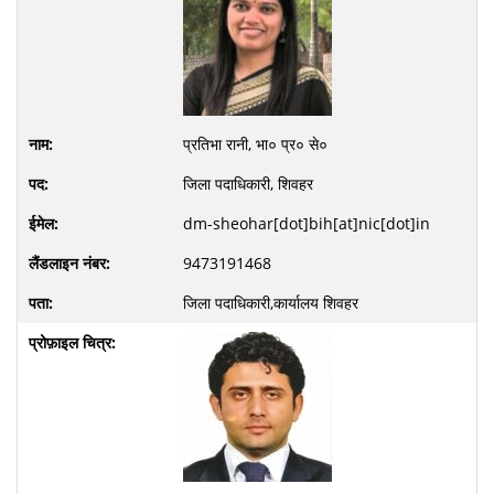
प्रतिभा रानी, भा० प्र० से०
जिला पदाधिकारी, शिवहर
dm-sheohar[dot]bih[at]nic[dot]in
9473191468
जिला पदाधिकारी,कार्यालय शिवहर