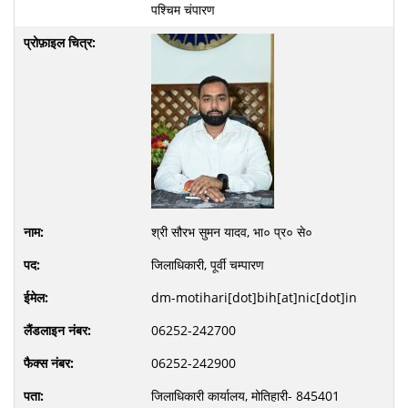
पश्चिम चंपारण
श्री सौरभ सुमन यादव, भा० प्र० से०
जिलाधिकारी, पूर्वी चम्पारण
dm-motihari[dot]bih[at]nic[dot]in
06252-242700
06252-242900
जिलाधिकारी कार्यालय, मोतिहारी- 845401