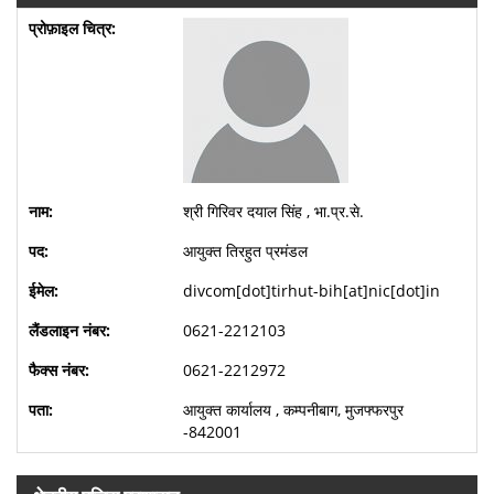
श्री गिरिवर दयाल सिंह , भा.प्र.से.
आयुक्त तिरहुत प्रमंडल
divcom[dot]tirhut-bih[at]nic[dot]in
0621-2212103
0621-2212972
आयुक्त कार्यालय , कम्पनीबाग, मुजफ्फरपुर
-842001