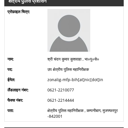
क्षेत्रीय पुलिस प्रशासन
श्री चंदन कुमार कुशवाहा , भा०पु०से०
उप क्षेत्रीय पुलिस महानिरीक्षक
zonalig-mfp-bih[at]nic[dot]in
0621-2210077
0621-2214444
क्षेत्रीय पुलिस महानिरीक्षक , कम्पनीबाग, मुजफ्फरपुर
-842001