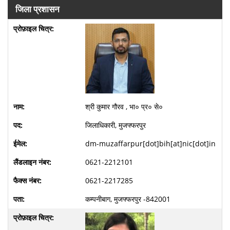
जिला प्रशासन
श्री कुमार गौरव , भा० प्र० से०
जिलाधिकारी, मुजफ्फरपुर
dm-muzaffarpur[dot]bih[at]nic[dot]in
0621-2212101
0621-2217285
कम्पनीबाग, मुजफ्फरपुर -842001