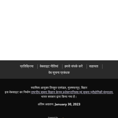
प्रतिक्रिया
वेबसाइट नीतियां
हमसे संपर्क करें
सहायता
वेब सूचना प्रबंधक
स्वामित्व आयुक्त तिरहुत प्रमंडल, मुजफ्फरपुर, बिहार
इस वेबसाइट का निर्माण
राष्ट्रीय सूचना विज्ञान केन्द्र
,
इलेक्ट्रानिक्स एवं सूचना प्रौद्योगिकी मंत्रालय
,
भारत सरकार द्वारा किया गया है।
अंतिम अद्यतन:
January 30, 2023