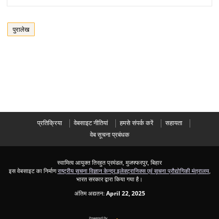
पुरालेख
प्रतिक्रिया
वेबसाइट नीतियां
हमसे संपर्क करें
सहायता
वेब सूचना प्रबंधक
स्वामित्व आयुक्त तिरहुत प्रमंडल, मुजफ्फरपुर, बिहार
इस वेबसाइट का निर्माण
राष्ट्रीय सूचना विज्ञान केन्द्र
,
इलेक्ट्रानिक्स एवं सूचना प्रौद्योगिकी मंत्रालय
,
भारत सरकार द्वारा किया गया है।
अंतिम अद्यतन:
April 22, 2025